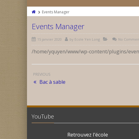
Events Manager
Events Manager
15 janvier 2020
by
Ecole Yen Long
No Commen
/home/yquyen/www/wp-content/plugins/even
PREVIOUS
Bac à sable
YouTube
Retrouvez l’école