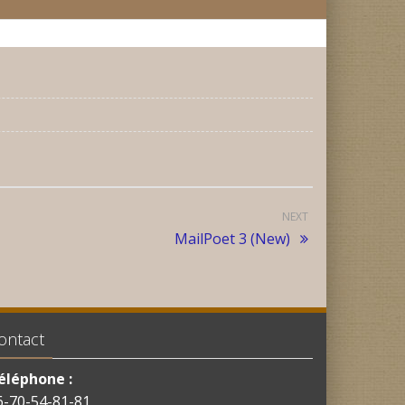
NEXT
MailPoet 3 (New)
ontact
éléphone :
6-70-54-81-81